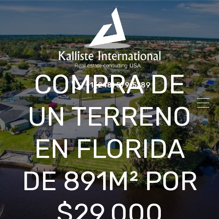
COMPRA DE
+1 (248) 579-5289
UN TERRENO
EN FLORIDA
DE 891M² POR
$29.000