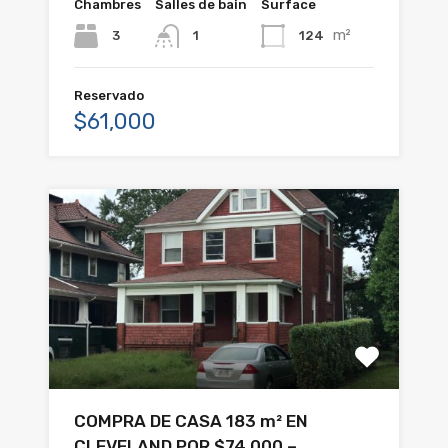
Chambres
Salles de bain
Surface
m²
3
124
1
Reservado
$61,000
COMPRA DE CASA 183 m² EN
CLEVELAND POR $74.000 –